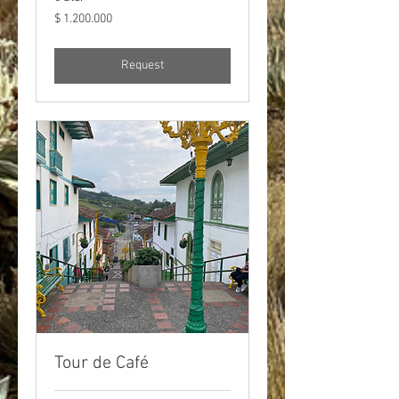
1.200.000
$ 1.200.000
pesos
colombianos
Request
Tour de Café